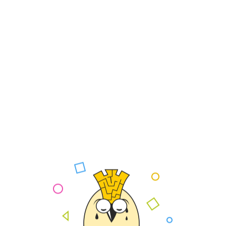
Theo dõi
 góp ý
n 3, Hồ Chí Minh
Giấy phép MXH : số 375 / G