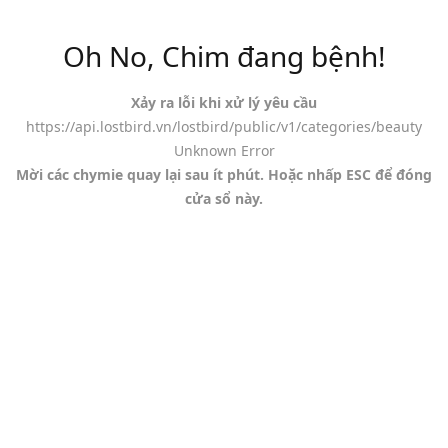
Website đang trong giai đoạn thử nghiệm
Oh No, Chim đang bệnh!
Follow us on social
Xảy ra lỗi khi xử lý yêu cầu
https://api.lostbird.vn/lostbird/public/v1/categories/beauty
Unknown Error
Địa chỉ: 384/30 Nam Kỳ Khởi Nghĩa, Phường Võ Thị Sáu, Quận 3, Hồ Chí Minh
Mời các chymie quay lại sau ít phút. Hoặc nhấp ESC để đóng
cửa sổ này.