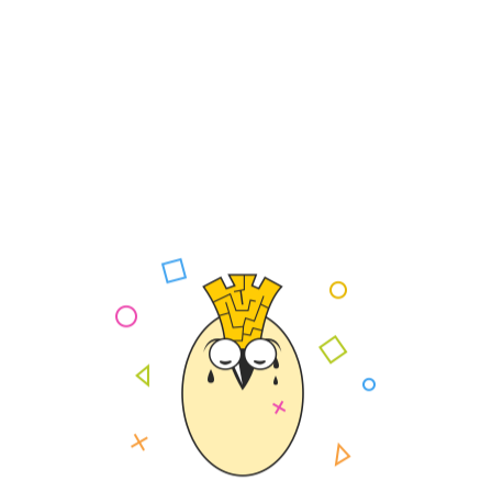
Theo dõi
Liên hệ quảng cáo
Điều khoản bảo mật
Liên hệ góp ý
Chịu trách nhiệm nội dung:
Nguyễn Tấn Kiến Phước
Giấy phép MXH : số 375 / GP-BTTTT, ngày cấp 25 tháng 7 năm 2022, cấp tại
thành phố Hà Nội.